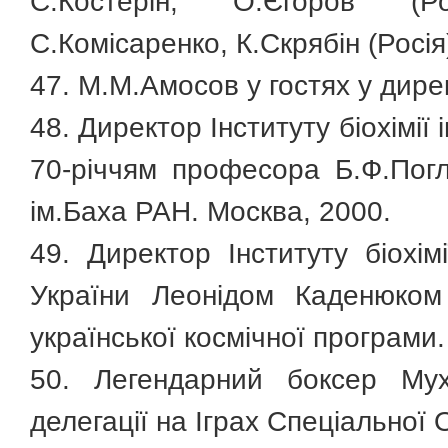
С.Костерін, О.Єгоров (Ро
С.Комісаренко, К.Скрябін (Росія
47. М.М.Амосов у гостях у директ
48. Директор Інституту біохімії
70-річчям професора Б.Ф.Погла
ім.Баха РАН. Москва, 2000.
49. Директор Інституту біохі
України Леонідом Каденюком
української космічної програми.
50. Легендарний боксер Мух
делегації на Іграх Спеціальної 