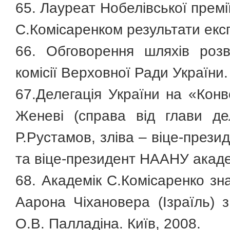
65. Лауреат Нобелівської премі
С.Комісаренком результати експ
66. Обговорення шляхів розви
комісії Верховної Ради України.
67.Делегація України на «Конве
Женеві (справа від глави де
Р.Рустамов, зліва – віце-през
та віце-президент НААНУ акад
68. Академік С.Комісаренко зн
Аарона Чіхановера (Ізраїль) з
О.В. Палладіна. Київ, 2008.