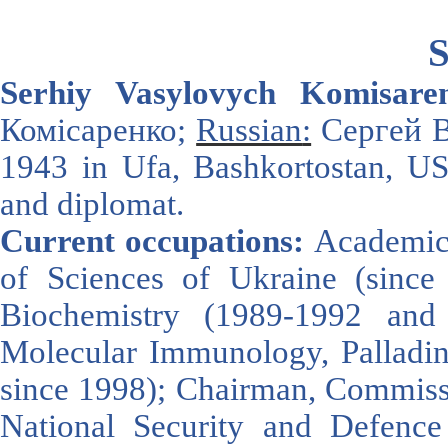
S
Serhiy Vasyl
ovych Komisare
Комісаренко;
Russian
:
Сергей В
1943
in
Ufa
,
Bashkortostan
,
U
and diplomat
.
Current occupations:
Academici
of Sciences of Ukraine (since 2
Biochemistry (1989-1992 and
Molecular Immunology, Palladin 
since 1998); Chairman, Commissi
National Security and Defen