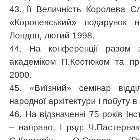
43. Її Величність Королева Єл
«Королевський» подарунок н
Лондон, лютий 1998.
44. На конференції разом 
академіком П.Костюком та п
2000.
45. «Виїзний» семінар відді
народної архітектури і побуту в
46. На відзначенні 75 років Інс
– направо, І ряд: Ч.Пастернак 