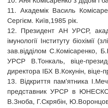
10. Аня Комісаренко з дідом і б
11. Академік Василь Комісаре
Сергієм. Київ,1985 рік.
12. Президент АН УРСР, акаде
імунології Інституту біохімії (
зав.відділом С.Комісаренко, Б
УРСР В.Тонкаль, віце-прези
директора ІБХ В.Кокунін, віце-
13. Відкриття пам’ятника І.Ме
представник УРСР в ЮНЕСКО А
В.Зноба, Г.Скрябін, Ю.Воронцов