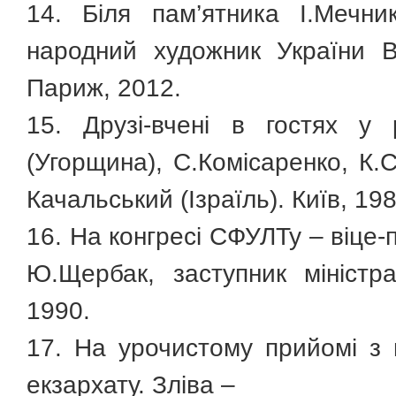
14. Біля пам’ятника І.Мечни
народний художник України В.
Париж, 2012.
15. Друзі-вчені в гостях у 
(Угорщина), С.Комісаренко, К.
Качальський (Ізраїль). Київ, 198
16. На конгресі СФУЛТу – віце-п
Ю.Щербак, заступник міністр
1990.
17. На урочистому прийомі з 
екзархату. Зліва –