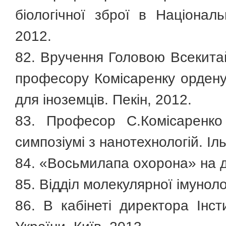
біологічної зброї в Націонал
2012.
82. Вручення Головою Всекитай
професору Комісаренку орден
для іноземців. Пекін, 2012.
83. Професор С.Комісаренко 
симпозіумі з нанотехнологій. Іл
84. «Восьмилапа охорона» на да
85. Відділ молекулярної імунолог
86. В кабінеті директора Інст