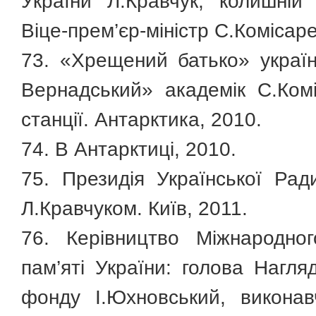
України Л.Кравчук, колишній 
Віце-прем’єр-міністр С.Комісаре
73. «Хрещений батько» українс
Вернадський» академік С.Ком
станції. Антарктика, 2010.
74. В Антарктиці, 2010.
75. Президія Української Р
Л.Кравчуком. Київ, 2011.
76. Керівництво Міжнародног
пам’яті України: голова Нагля
фонду І.Юхновський, виконав