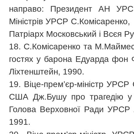
направо: Президент АН УРС
Міністрів УРСР С.Комісаренко,
Патріарх Московський і Всєя Рус
18. С.Комісаренко та М.Маймес
гостях у барона Едуарда фон 
Ліхтенштейн, 1990.
19. Віце-прем’єр-міністр УРСР
США Дж.Бушу про трагедію у 
Голова Верховної Ради УРСР Л
1991.