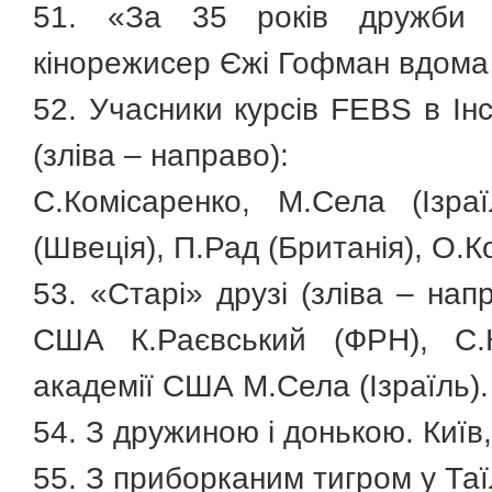
51. «За 35 років дружби 
кінорежисер Єжі Гофман вдома 
52. Учасники курсів FEBS в Інс
(зліва – направо):
С.Комісаренко, М.Села (Ізра
(Швеція), П.Рад (Британія), О.
53. «Старі» друзі (зліва – нап
США К.Раєвський (ФРН), С.К
академії США М.Села (Ізраїль). 
54. З дружиною і донькою. Київ,
55. З приборканим тигром у Таї