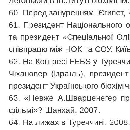
Легоцький в Інституті біохімії і
60. Перед зануренням. Єгипет,
61. Президент Національного о
та президент «Спеціальної Олі
співпрацю між НОК та СОУ. Київ
62. На Конгресі FEBS у Туреччи
Чіхановер (Ізраїль), президен
президент Українського біохімі
63. «Невже А.Шварценегер пр
фільмі»? Шанхай, 2007.
64. На лижах в Туреччині. 2008