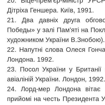
20. Віце-прем’єр-міністр УР
Дітріха Геншера. Київ, 1991.
21. Два давніх друга обгов
Победы» у залі Пам’яті на Покл
художником України В.Знобою). 
22. Напутні слова Олеся Гонч
Лондона. 1992.
23. Посол України у Британії
авіаліній України. Лондон, 1992
24. Лорд-мер Лондона вітає
прийомі на честь Президента У