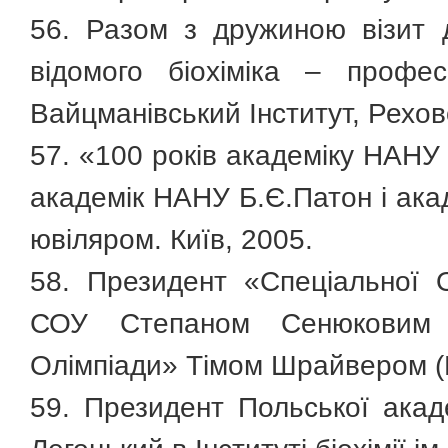
56. Разом з дружиною візит 
відомого біохіміка – профе
Вайцманівський Інститут, Рехово
57. «100 років академіку НАНУ
академік НАНУ Б.Є.Патон і ака
ювіляром. Київ, 2005.
58. Президент «Спеціальної 
СОУ Степаном Сенюковим 
Олімпіади» Тімом Шрайвером (Ке
59. Президент Польської акаде