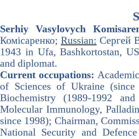
S
Serhiy Vasyl
ovych Komisare
Комісаренко;
Russian
:
Сергей В
1943
in
Ufa
,
Bashkortostan
,
U
and diplomat
.
Current occupations:
Academici
of Sciences of Ukraine (since 2
Biochemistry (1989-1992 and
Molecular Immunology, Palladin 
since 1998); Chairman, Commissi
National Security and Defen