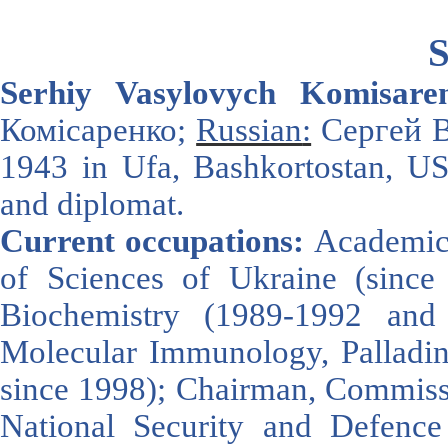
S
Serhiy Vasyl
ovych Komisare
Комісаренко;
Russian
:
Сергей В
1943
in
Ufa
,
Bashkortostan
,
U
and diplomat
.
Current occupations:
Academici
of Sciences of Ukraine (since 2
Biochemistry (1989-1992 and
Molecular Immunology, Palladin 
since 1998); Chairman, Commissi
National Security and Defen