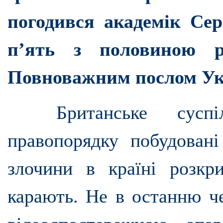
погодився академік С
п’ять з половиною р
Повноважним послом Укр
Британське суспіл
правопорядку побудован
злочини в країні розкр
карають. Не в останню ч