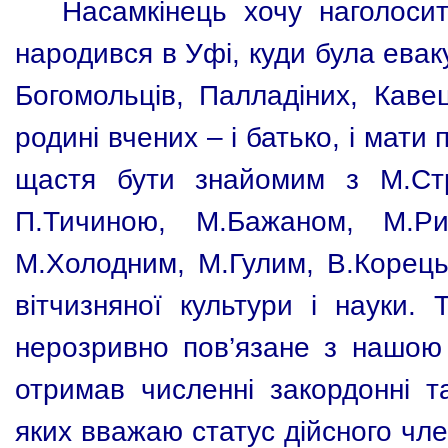
Насамкінець хочу наголоси
народився в Уфі, куди була ева
Богомольців, Палладіних, Каве
родині вчених – і батько, і мат
щастя бути знайомим з М.Стра
П.Тичиною, М.Бажаном, М.Рил
М.Холодним, М.Гулим, В.Корецьк
вітчизняної культури і науки.
нерозривно пов’язане з нашою 
отримав численні закордонні та
яких вважаю статус дійсного чле