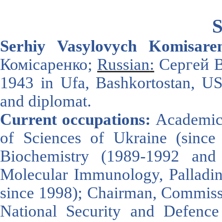
S
Serhiy Vasyl
ovych Komisare
Комісаренко;
Russian
:
Сергей В
1943
in
Ufa
,
Bashkortostan
,
U
and diplomat
.
Current occupations:
Academici
of Sciences of Ukraine (since 2
Biochemistry (1989-1992 and
Molecular Immunology, Palladin 
since 1998); Chairman, Commissi
National Security and Defen