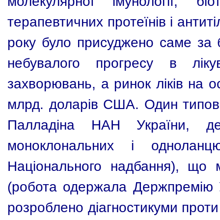
молекулярної імунології, бі
терапевтичних протеїнів і антиті
року було присуджено саме за б
небувалого прогресу в ліку
захворювань, а ринок ліків на о
млрд. доларів США. Один типовий
Палладіна НАН України, де
моноклональних і одноланц
Національного надбання), що 
(робота одержала Держпремію Ук
розроблено діагностикуми проти 