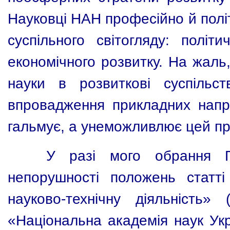
Науковці НАН професійно й полі
суспільного світогляду: політи
економічного розвитку. На жаль,
науки в розвиткові суспільс
впровадження прикладних напра
гальмує, а унеможливлює цей пр
У разі мого обрання П
непорушності положень статт
науково-технічну діяльність»
«Національна академія наук У