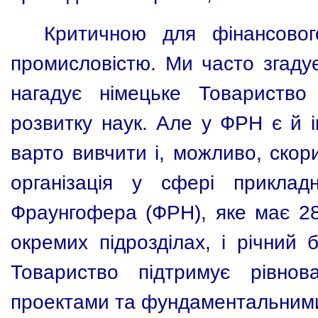
Критичною для фінансово
промисловістю. Ми часто згаду
нагадує німецьке Товариств
розвитку наук. Але у ФРН є й ін
варто вивчити і, можливо, скор
організація у сфері приклад
Фраунгофера (ФРН), яке має 28 
окремих підрозділах, і річний 
Товариство підтримує рівнов
проектами та фундаментальним