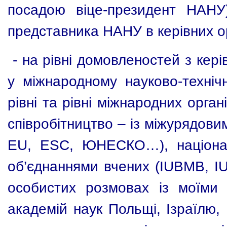
посадою віце-президент НАНУ)
представника НАНУ в керівних о
-
на рівні домовленостей з кер
у міжнародному науково-техніч
рівні та рівні міжнародних орга
співробітництво – із міжурядови
EU
,
ESC
, ЮНЕСКО…), націона
об’єднаннями вчених (
IUBMB
,
I
особистих розмовах із моїми 
академій наук Польщі, Ізраїлю,