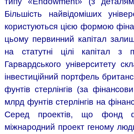
типу «Endowment» (з деталям
Більшість найвідоміших універ
користуються цією формою фінан
цьому первинний капітал залиш
на статутні цілі капітал з 
Гарвардського університету ск
інвестиційний портфель британс
фунтів стерлінгів (за фінансов
млрд фунтів стерлінгів на фінан
Серед проектів, що фонд ф
міжнародний проект геному люди