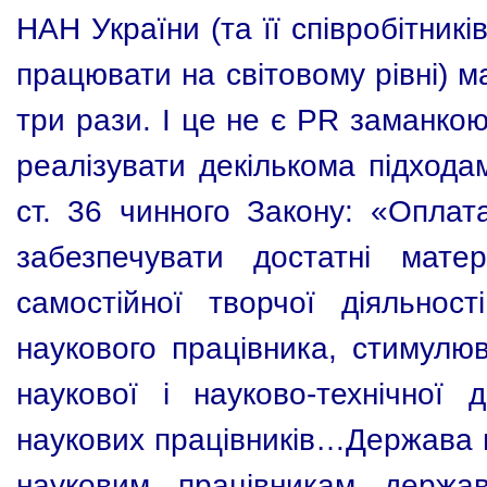
НАН України (та її співробітник
працювати на світовому рівні) м
три рази. І це не є PR заманкою
реалізувати декількома підход
ст. 36 чинного Закону: «Оплат
забезпечувати достатні мате
самостійної творчої діяльност
наукового працівника, стимулю
наукової і науково-технічної д
наукових працівників…Держава г
науковим працівникам держа