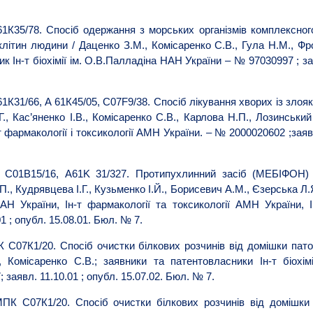
К35/78. Спосіб одержання з морських організмів комплексного
літин людини / Даценко З.М., Комісаренко С.В., Гула Н.М., Фро
к Ін-т біохімії ім. О.В.Палладіна НАН України – № 97030997 ; зая
К31/66, А 61К45/05, С07F9/38. Спосіб лікування хворих із злоя
Г., Кас’яненко І.В., Комісаренко С.В., Карлова Н.П., Лозинськи
т фармакології і токсикології АМН України. – № 2000020602 ;заяв
01B15/16, A61K 31/327. Протипухлинний засіб (МЕБІФОН) / 
., Кудрявцева І.Г., Кузьменко І.Й., Борисевич А.М., Єзерська Л.
НАН України, Ін-т фармакології та токсикології АМН України, І
1 ; опубл. 15.08.01. Бюл. № 7.
 С07К1/20. Спосіб очистки білкових розчинів від домішки па
, Комісаренко С.В.; заявники та патентовласники Ін-т біохім
 заявл. 11.10.01 ; опубл. 15.07.02. Бюл. № 7.
К С07К1/20. Спосіб очистки білкових розчинів від домішки п