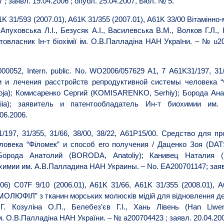
; заявл. 19.04.2006 ; опубл. 25.04.2007, Бюл. № 5.
K 31/593 (2007.01), A61K 31/355 (2007.01), A61K 33/00 Вітамінно
/
Апуховська Л.І., Безусяк А.І., Василевська В.М., Волков Г.Л.,
товласник Ін-т біохімії ім. О.В.Палладіна НАН України. – № u20
0052, Intern. public. No. WO2006/057629 A1, 7 A61K31/197, 31/3
и
и
лечения
расстройств
репродуктивной
системы
человека
“
ja);
Комисаренко
Сергий
(KOMISARENKO, Serhiy);
Борода
Ана
iia);
заявитель
и
патентообладатель
Ин
-
т
биохимии
им
06.2006.
/197, 31/355, 31/66, 38/00, 38/22, A61P15/00.
Средство для пр
ловека “Філомек” и способ его получения / Даценко Зоя (DA
орода Анатолий (BORODA, Anatoliy); Канивец Наталия (K
имии им. А.В.Палладина НАН Украины. – No. EA200701147; заявл.
6) С07F 9/10 (2006.01), A61K 31/66, A61K 31/355 (2008.01), 
“МОЛЮФІЛ” з тканин морських молюсків мідій для відновлення д
. Козуліна О.П., Белебез’єв Г.І., Хань Лівень (Han Liwe
ім. О.В.Палладіна НАН України. – № а200704423 ; заявл. 20.04.200