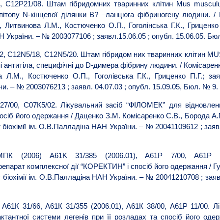
 С12P21/08. Штам гібридомних тваринних клітин Mus musculu
пітопу N-кінцевої ділянки B? –ланцюга фібриногену людини. / К
, Литвинова Л.М., Костюченко О.П., Гоголінська Г.К., Гриценко 
Н України. – № 2003077106 ; заявл.15.06.05 ; опубл. 15.06.05. Бю
2, С12N5/18, С12N5/20. Штам гібридом них тваринних клітин 
антитіла, специфічні до D-димера фібрину людини. / Комісаренко
 Л.М., Костюченко О.П., Гоголівська Г.К., Гриценко П.Г.; заяв
и. – № 2003076213 ; заявл. 04.07.03 ; опубл. 15.09.05, Бюл. № 9.
7/00, С07К5/02. Лікувальний засіб “ФІЛОМЕК” для відновлен
осіб його одержання / Даценко З.М. Комісаренко С.В., Борода А.
 біохімії ім. О.В.Палладіна НАН України. – № 20041109612 ; заявл
МПК
(2006) A61K 31/385 (2006.01), A61P 7/00, A61P 1
репарат
комплексної
дії
“
КОРЕКТИН
”
і
спосіб
його
одержання
/
Г
т
біохімії
ім
.
О.В.Палладіна НАН України.
–
№ 20041210708 ; заяв
А61К 31/66, А61К 31/355 (2006.01), А61К 38/00, А61P 11/00. 
ктантної системи легенів при її розладах та спосіб його оде