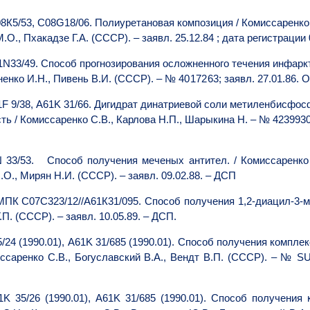
8К5/53, С08G18/06. Полиуретановая композиция / Комиссаренко С
О., Пхакадзе Г.А. (СССР). – заявл. 25.12.84 ; дата регистрации 
N33/49. Способ прогнозирования осложненного течения инфаркт
оненко И.Н., Пивень В.И. (СССР). – №
4017263
; заявл. 27.01.86. 
F 9/38, A61K 31/66.
Дигидрат динатриевой соли метиленбисфос
ь / Комиссаренко С.В., Карлова Н.П., Шарыкина Н. – № 4239930/3
N 33/53. Способ получения меченых
антител. / Комиссаренко
.О., Мирян Н.И. (СССР). – заявл. 09.02.88. – ДСП
07С323/12//А61К31/095. Способ получения 1,2-диацил-3-мер
П. (СССР). – заявл. 10.05.89. – ДСП.
5/24
(1990.01)
,
A
61
K
31/685
(1990.01)
. Способ получения комплек
иссаренко С.В., Богуславский В.А., Вендт В.П. (СССР). – №
SU
1
K
35/26
(1990.01)
,
A
61
K
31/685
(1990.01)
. Способ получения 