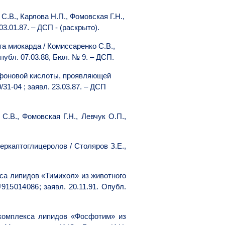
.В., Карлова Н.П., Фомовская Г.Н.,
03.01.87. – ДСП - (раскрыто).
а миокарда / Комиссаренко С.В.,
Опубл. 07.03.88, Бюл. № 9. – ДСП.
фоновой кислоты, проявляющей
1-04 ; заявл. 23.03.87. – ДСП
 С.В., Фомовская Г.Н., Левчук О.П.,
каптоглицеролов / Столяров З.Е.,
са липидов «Тимихол» из животного
915014086
; заявл. 20.11.91. Опубл.
комплекса липидов «Фосфотим» из