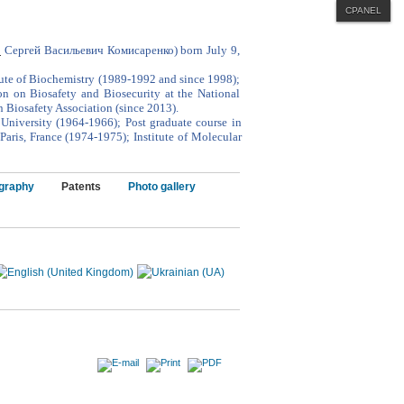
CPANEL
Mega Menu
CSS Menu
:
Сергей Васильевич Комисаренко)
born July
9,
Dropline Menu
Split Menu
itute of Biochemistry (1989-1992 and since 1998);
n on Biosafety and Biosecurity at the National
n Biosafety Association (since 2013).
niversity (1964-1966); Post graduate course in
aris, France (1974-1975); Institute of Molecular
ography
Patents
Photo gallery