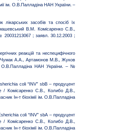
імії ім. О.В.Палладіна НАН України. –
к лікарських засобів та спосіб їх
імашевський В.М. Комісаренко С.В.,
№ 20031213067 ; заявл. 30.12.2003 ;
ергічних реакцій та неспецифічного
, Чумак А.А., Артамонов М.В., Жуков
ім. О.В.Палладіна НАН України. – №
herichia coli “INV” sbB – продуцент
e / Комісаренко С.В., Колибо Д.В.,
сник Ін-т біохімії ім. О.В.Палладіна
sherichia coli “INV” sbА – продуцент
e / Комісаренко С.В., Колибо Д.В.,
сник Ін-т біохімії ім. О.В.Палладіна