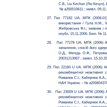
С.В., Liu Kechun (Лю Кечун), 
№ а200510611 ; заявл. 09.11.
27.
Пат. 77182 UA. МПК (2006.01)
використання / Гула Н.М., 
Жебровська Ф.І.; заявник і 
опубл. 15.11.2006. Бюл. № 11
28.
Пат. 77278 UA. МПК (2006) А6
запалення, спосіб його одер
О.Д., Мегедь О.Ф., Петрова 
20031213067 ; заявл. 15.10.20
29.
Пат. 22160 U UA. МПК (2006) А
рекомбінантної неактивної с
Романюк С.І., Кабернюк А.А., 
НАН України. – № а200604378 
30.
Пат. 23009 U UA. МПК (2006) 
рекомбінантної неактивної с
Романюк С.І., Кабернюк А.А., 