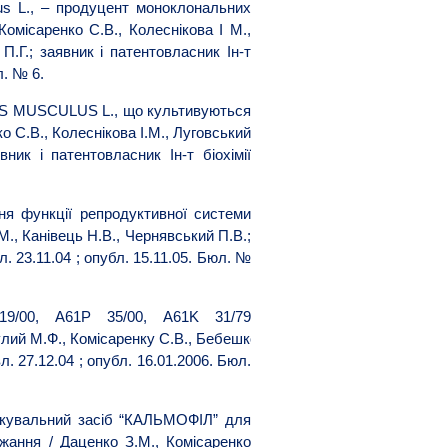
s L., – продуцент моноклональних
омісаренко С.В., Колеснікова І М.,
П.Г.; заявник і патентовласник Ін-т
л. № 6.
MUS MUSCULUS L., що культивуються
 С.В., Колеснікова І.М., Луговський
ник і патентовласник Ін-т біохімії
ня функції репродуктивної системи
М., Канівець Н.В., Чернявський П.В.;
. 23.11.04 ; опубл. 15.11.05. Бюл. №
9/00, A61P 35/00, A61K 31/79
улий
М
.
Ф
.,
Комісаренку
С
.
В
.,
Бебешко
В
.
Г
.,
Володіна
Т
.
Т
.,
Брусло
л.
27.12.04
; опубл. 16.01.2006. Бюл.
Лікувальний засіб “КАЛЬМОФІЛ” для
ржання / Даценко З.М., Комісаренко