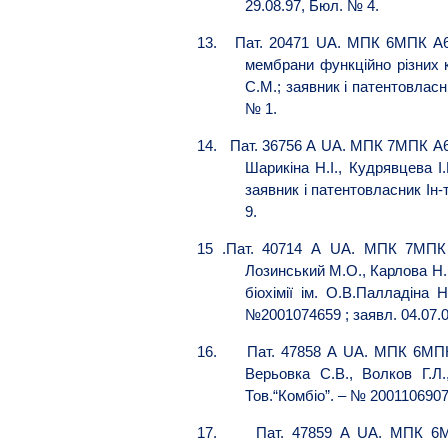
29.08.97, Бюл. № 4.
13.
Пат. 20471 UA. МПК 6МПК А61
мембрани функційно різних к
С.М.; заявник і патентовласни
№ 1.
14.
Пат. 36756 А UA. МПК 7МПК А61
Шарикіна Н.І., Кудрявцева І.
заявник і патентовласник Ін-
9.
15
.Пат. 40714 А UA. МПК 7МПК C
Лозинський М.О., Карлова Н.П
біохімії ім. О.В.Палладіна 
№2001074659 ; заявл. 04.07.0
16.
Пат. 47858 А UA. МПК 6МПК
Верьовка С.В., Волков Г.Л.
Тов.“Комбіо”. – № 2001106907;
17.
Пат. 47859 А UA. МПК 6МП