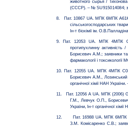
животного сырья / Тихонова
(СССР). – №
SU915014084
; 
8.
Пат. 10867 UA. МПК 6МПК А61К35
сільськогосподарських тварин
Ін-т біохімії ім. О.В.Палладі
9.
Пат. 12053 UA. МПК 4МПК С07
протипухлинну активність / 
Борисевич А.М.; заявники та 
фармакології і токсикології М
10.
Пат. 12055 UA. МПК 4МПК С08К
Борисевич А.М., Лозинський М
органічної хімії НАН України.
11.
Пат. 12056 А UA. МПК (2006) 
Г.М., Левчук О.П., Борисеви
України, Ін-т органічної хімі
12.
Пат. 16988 UA. МПК 6МПК А
З.М. Комісаренко С.В.; заяв