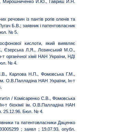
., Мирошниченко И.Ю., Гавриш И.Н.
х речовин із пантів рогів оленів та
Пугач Б.В.; заявник і патентовласник
Бюл. № 5.
осфонової кислоти, який виявляє
., Єзерська Л.Я., Лозинський М.О.,
-т органічної хімії НАН України, НДІ
Бюл. № 4.
В., Карлова Н.П., Фомовська Г.М.,
ім. О.В.Палладіна НАН України, Ін-т
.
титіл / Комісаренко С.В., Фомовська
Ін-т біохімії ім. О.В.Палладіна НАН
. 25.12.96. Бюл. № 4.
аявники та патентовласники Даценко
3005299 ; заявл ; 19.07.93. опубл.