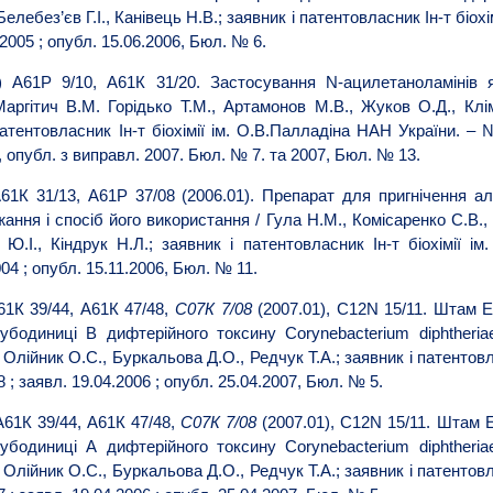
Белебез’єв Г.І., Канівець Н.В.; заявник і патентовласник Ін-т біох
2005 ; опубл. 15.06.2006, Бюл. № 6.
 А61Р 9/10, А61К 31/20. Застосування N-ацилетаноламінів я
Маргітич В.М. Горідько Т.М., Артамонов М.В., Жуков О.Д., Кл
патентовласник Ін-т біохімії ім. О.В.Палладіна НАН України. – 
, опубл. з виправл. 2007. Бюл. № 7. та 2007, Бюл. № 13.
1К 31/13, А61Р 37/08 (2006.01). Препарат для пригнічення ал
жання і спосіб його використання / Гула Н.М., Комісаренко С.В.
Ю.І., Кіндрук Н.Л.; заявник і патентовласник Ін-т біохімії 
04 ; опубл. 15.11.2006, Бюл. № 11.
61К 39/44, А61К 47/48,
С07К 7/08
(2007.01), С12N 15/11. Штам Es
убодиниці В дифтерійного токсину Corynebacterium diphtheria
Олійник О.С., Буркальова Д.О., Редчук Т.А.; заявник і патентовла
; заявл. 19.04.2006 ; опубл. 25.04.2007, Бюл. № 5.
А61К 39/44, А61К 47/48,
С07К 7/08
(2007.01), С12N 15/11. Штам E
убодиниці А дифтерійного токсину Corynebacterium diphtheria
Олійник О.С., Буркальова Д.О., Редчук Т.А.; заявник і патентовла