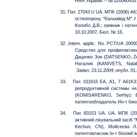
НАН України. – № u200604337 
31.
Пат. 27043 U UA. МПК (2006) A61
остеопорозу “Кальмівід-М”
Колибо Д.В.; заявник і патен
10.10.2007, Бюл. № 16.
32
.Intern. applic.
No. PCT/UA 200500
Средство
для
профилактик
Даценко
Зоя
(DATSENKO, Zo
Наталия
(KANIVETS, Natal
Заявл. 23.11.2004; опубл. 01.
33.
Пат
. 011616
ЕА
, A1, 7 A61K31
репродуктивной системы че
(KOMISARENKO, Serhiy); Б
патентообладатель Ин-т биох
34.
Пат. 83153 UA. UA. МПК (200
активний лікувальний засіб 
Kechun, CN), Мойсеєва Л.Г
патентовласник Ін-т біохімії 