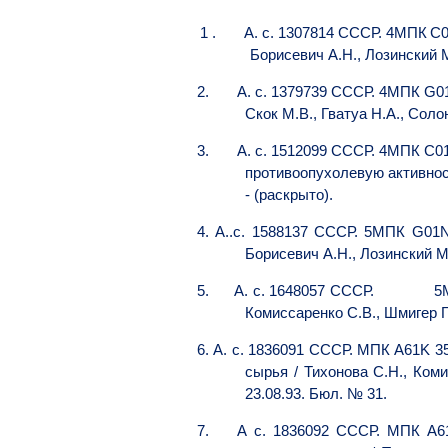
1
.
А. с. 1307814 СССР. 4МПК
С0
Борисевич А.Н., Лозинский М.
2.
А. с. 1379739 СССР. 4МПК G01
Скок М.В., Гватуа Н.А., Сол
3.
А
.
с
. 1512099
СССР
.
4
МПК
C01
противоопухолевую активност
- (раскрыто).
4.
А
.
.с. 1588137 СССР. 5МПК G01
Борисевич А.Н., Лозинский М
5.
А. с. 1648057 СССР. 5МПК С
Комиссаренко С.В., Шмигер Г.
6.
А. с.
1836091
СССР. МПК
A
61
K
3
сырья / Тихонова С.Н., Ком
23.08.93. Бюл. № 31.
7.
А с. 1836092 СССР. МПК
A
6