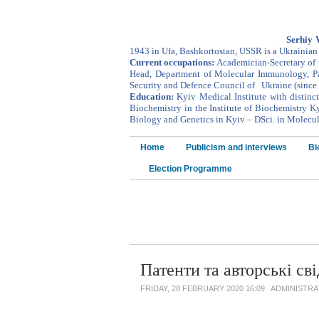
Serhiy 
1943
in
Ufa
,
Bashkortostan
,
USSR
is a Ukrainian 
Current occupations:
Academician-Secretary of 
Head, Department of Molecular Immunology, Pal
Security and Defence Council of Ukraine
(since
Education:
Kyiv Medical Institute with distin
Biochemistry in the Institute of Biochemistry K
Biology and Genetics in Kyiv – DSci. in Molecu
Home
Publicism and interviews
Bi
Election Programme
Патенти та авторські св
FRIDAY, 28 FEBRUARY 2020 16:09
ADMINISTR