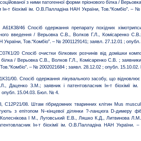
соційованої з ними патогенної форми пріонового білка / Верьовка 
Ін-т біохімії ім. О.В.Палладіна НАН України, Тов.“Комбіо”. – №
А61К38/46 Спосіб одержання препарату похідних хімотрипсин
ого введення / Верьовка С.В., Волков Г.Л., Комісаренко С.В.
Н України, Тов.“Комбіо”. – № 2001129141; заявл. 27.12.01 ; опубл.
7К1/20 Спосіб очистки білкових розчинів від домішки компо
білка / Верьовка С.В., Волков Г.Л., Комісаренко С.В. ; заявники 
ов.“Комбіо”. – № 2002021684 ; заявл. 28.12.02 ; опубл. 15.10.02.
31/00. Спосіб одержання лікувального засобу, що відновлює п
.Л., Даценко З.М.; заявник і патентовласник Ін-т біохімії і
; опубл. 15.04.03. Бюл. № 4.
, С12Р21/08. Штам гібридомних тваринних клітин Mus muscul
агують з епітопом N–кінцевої ділянки ?-ланцюга D-димеру ф
Колеснікова І М., Луговський Е.В., Ляшко К.Д., Литвинова Л.М.,
атентовласник Ін-т біохімії ім. О.В.Палладіна НАН України. 