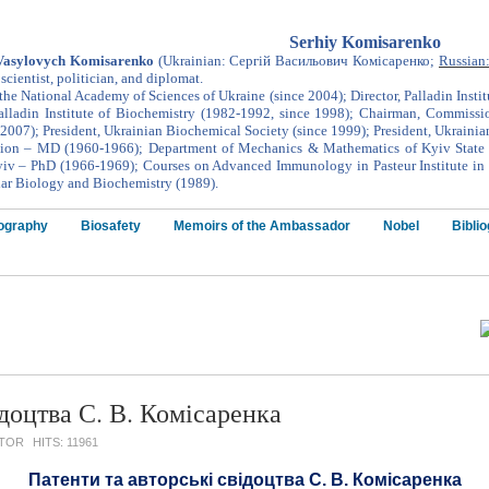
Serhiy Komisarenko
Vasyl
ovych Komisarenko
(
Ukrainian
: Сергій Васильович Комісаренко;
Russian
scientist
,
politician
,
and diplomat
.
the National Academy of Sciences of Ukraine (since 2004); Director, Palladin Inst
ladin Institute of Biochemistry (1982-1992, since 1998); Chairman, Commissio
 2007); President, Ukrainian Biochemical Society (since 1999); President, Ukrainia
ction – MD (1960-1966); Department of Mechanics & Mathematics of Kyiv State U
yiv – PhD (1966-1969); Courses on Advanced Immunology in Pasteur Institute in P
lar Biology and Biochemistry (1989).
ography
Biosafety
Memoirs of the Ambassador
Nobel
Bibli
ідоцтва С. В. Комісаренка
ATOR
HITS: 11961
Патенти та авторські свідоцтва С. В. Комісаренка