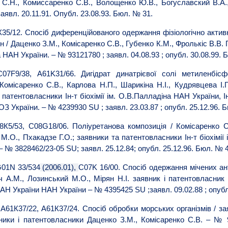
 С.Н., Комиссаренко С.В., Волощенко Ю.В., Богуславский В.А
заявл. 20.11.91. Опубл. 23.08.93. Бюл. № 31.
/12. Спосіб диференційованого одержання фізіологічно активни
 / Даценко З.М., Комісаренко С.В., Губенко К.М., Фролькіс В.В. 
на НАН України. – № 93121780 ; заявл. 04.08.93 ; опубл. 30.08.99. 
F9/38, A61K31/66. Дигідрат динатрієвої солі метиленбісф
Комісаренко С.В., Карлова Н.П., Шарикіна Н.І., Кудрявцева І.Г
патентовласники Ін-т біохімії ім. О.В.Палладіна НАН України, Ін
ОЗ України. – № 4239930 SU ; заявл. 23.03.87 ; опубл. 25.12.96. 
5/53, С08G18/06. Поліуретанова композиція / Комісаренко С.
.О., Пхакадзе Г.О.; заявники та патентовласники Ін-т біохімії 
 – № 3828462/23-05 SU; заявл. 25.12.84; опубл. 25.12.96. Бюл. № 4
G01N 33/534
(2006.01),
C07K 16/00. Спосіб одержання мічених ан
ч А.М., Лозинський М.О., Мірян Н.І. заявник і патентовласник 
ї НАН України НАН України – № 4395425 SU ;заявл. 09.02.88 ; опубл
61К37/22, А61К37/24. Спосіб обробки морських організмів / з
ники і патентовласники Даценко З.М., Комісаренко С.В. – № 9