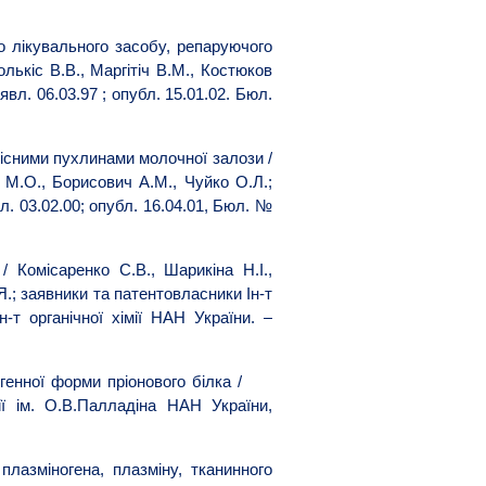
 лікувального засобу, репаруючого
лькіс В.В., Маргітіч В.М., Костюков
вл. 06.03.97 ; опубл. 15.01.02. Бюл.
кісними пухлинами молочної залози /
й М.О., Борисович А.М., Чуйко О.Л.;
л. 03.02.00; опубл. 16.04.01, Бюл. №
Комісаренко С.В., Шарикіна Н.І.,
Я.; заявники та патентовласники Ін-т
н-т органічної хімії НАН України. –
тогенної форми пріонового білка /
ії ім. О.В.Палладіна НАН України,
лазміногена, плазміну, тканинного