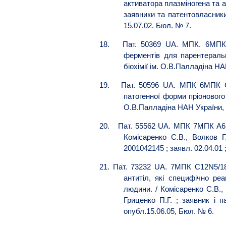
активатора плазміногена та а
заявники та патентовласники 
15.07.02. Бюл. № 7.
18.
Пат. 50369 UA. МПК. 6МПК 
ферментів для парентеральн
біохімії ім. О.В.Палладіна НА
19.
Пат. 50596 UA. МПК 6МПК С0
патогенної форми пріонового 
О.В.Палладіна НАН України, Т
20.
Пат. 55562 UA. МПК 7МПК А61К
Комісаренко С.В., Волков Г
2001042145 ; заявл. 02.04.01 
21.
Пат. 73232 UA. 7МПК С12N5/18
антитіл, які специфічно ре
людини. / Комісаренко С.В., 
Гриценко П.Г. ; заявник і п
опубл.15.06.05, Бюл. № 6.