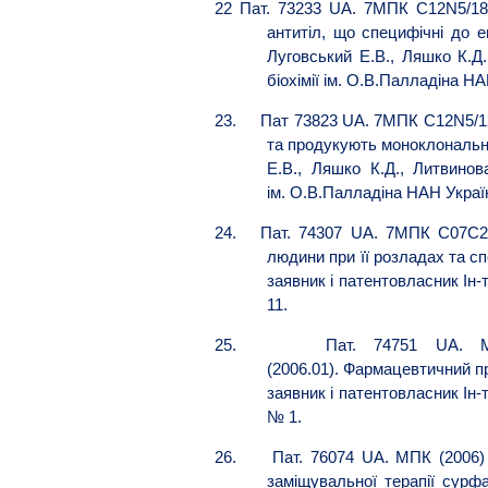
22
Пат. 73233 UA. 7МПК C12N5/18,
антитіл, що специфічні до е
Луговський Е.В., Ляшко К.Д.
біохімії ім. О.В.Палладіна НА
23.
Пат 73823 UA. 7МПК С12N5/1
та продукують моноклональні 
Е.В., Ляшко К.Д., Литвинова
ім. О.В.Палладіна НАН Україн
24.
Пат. 74307 UA. 7МПК С07С22
людини при її розладах та сп
заявник і патентовласник Ін-т
11.
25.
Пат. 74751
UA
.
(2006.01).
Фармацевтичний
п
заявник
і
патентовласник
Ін
-
№ 1.
26.
Пат. 76074
UA
.
МПК (2006) 
заміщувальної терапії сурфа