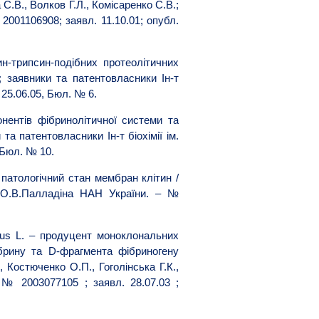
С.В., Волков Г.Л., Комісаренко С.В.;
 2001106908; заявл. 11.10.01; опубл.
-трипсин-подібних протеолітичних
; заявники та патентовласники Ін-т
 25.06.05, Бюл. № 6.
нентів фібринолітичної системи та
та патентовласники Ін-т біохімії ім.
 Бюл. № 10.
атологічний стан мембран клітин /
м. О.В.Палладіна НАН України. – №
us L. – продуцент моноклональних
ібрину та D-фрагмента фібриногену
 Костюченко О.П., Гоголінська Г.К.,
– № 2003077105 ; заявл. 28.07.03 ;