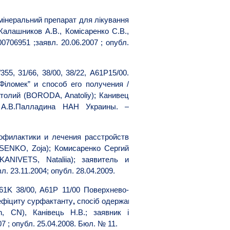
-мінеральний препарат для лікування
 Калашников А.В., Комісаренко С.В.,
0706951 ;заявл. 20.06.2007 ; опубл.
55, 31/66, 38/00, 38/22, A61P15/00.
Філомек
”
и
способ
его
получения
/
толий
(BORODA, Anatoliy);
Канивец
.
А.В.Палладина НАН Украины. –
офилактики и лечения расстройств
TSENKO, Zoja); Комисаренко Сергий
ANIVETS, Nataliia); заявитель и
 23.11.2004; опубл. 28.04.2009.
A61K 38/00, A61P 11/00 Поверхнево-
ефіциту сурфактанту
,
спосіб одержання та спосіб використання / 
n, CN), Канівець Н.В.; заявник і
7 ; опубл. 25.04.2008. Бюл. № 11.